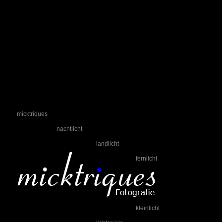
micktriques
nachtlicht
landlicht
fernlicht
kleinlicht